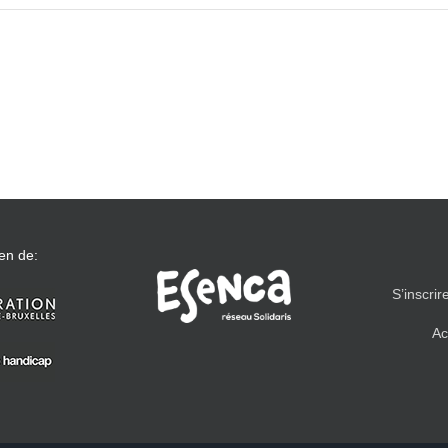
en de:
S’inscrir
Ac