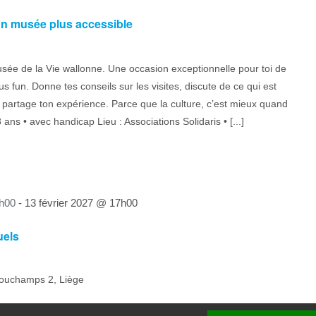
un musée plus accessible
sée de la Vie wallonne. Une occasion exceptionnelle pour toi de
us fun. Donne tes conseils sur les visites, discute de ce qui est
t partage ton expérience. Parce que la culture, c’est mieux quand
ans • avec handicap Lieu : Associations Solidaris • [...]
h00
-
13 février 2027 @ 17h00
uels
ouchamps 2, Liège
olaires Tu as envie de bouger, de te faire des amis et de