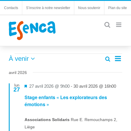
Passer
Contacts
S’inscrire à notre newsletter
Nous soutenir
Plan du site
au
contenu
Évènements
Navi
À venir
Recherche
Recherc
Liste
de
Sélectionnez
et
une
vues
avril 2026
navigatio
date.
Évèn
de
lun
Mis
27 avril 2026 @ 9h00
-
30 avril 2026 @ 16h00
27
vues
en
Stage enfants « Les explorateurs des
Évèneme
avant
émotions »
Associations Solidaris
Rue E. Remouchamps 2,
Liège