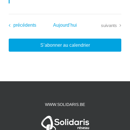
Évènements
Évènements
précédents
Aujourd’hui
suivants
S’abonner au calendrier
WWW.SOLIDARIS.BE