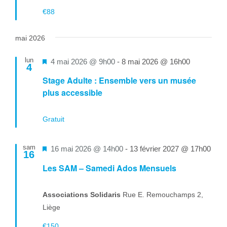
€88
mai 2026
lun
Mis
4 mai 2026 @ 9h00
-
8 mai 2026 @ 16h00
4
en
Stage Adulte : Ensemble vers un musée
avant
plus accessible
Gratuit
sam
Mis
16 mai 2026 @ 14h00
-
13 février 2027 @ 17h00
16
en
Les SAM – Samedi Ados Mensuels
avant
Associations Solidaris
Rue E. Remouchamps 2,
Liège
€150