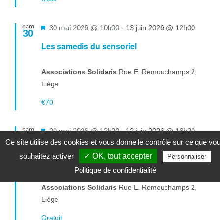
sam
Mis
30 mai 2026 @ 10h00
-
13 juin 2026 @ 12h00
30
en
Les samedis du sensoriel
avant
Associations Solidaris
Rue E. Remouchamps 2,
Liège
€70
sam
Mis
30 mai 2026 @ 13h30
-
13 juin 2026 @ 16h30
30
Ce site utilise des cookies et vous donne le contrôle sur ce que vo
en
Voix en action : Exprimez-vous, impactez le
souhaitez activer
✓ OK, tout accepter
Personnaliser
avant
monde !
Politique de confidentialité
Associations Solidaris
Rue E. Remouchamps 2,
Liège
Gratuit