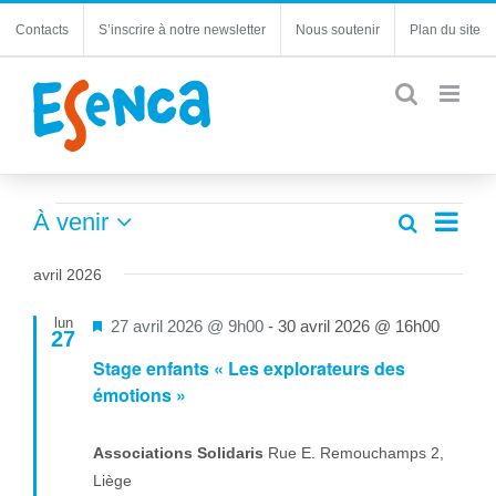
Passer
Contacts
S’inscrire à notre newsletter
Nous soutenir
Plan du site
au
contenu
Évènements
Navi
À venir
Recherche
Recherc
Liste
de
Sélectionnez
et
une
vues
avril 2026
navigatio
date.
Évèn
de
lun
Mis
27 avril 2026 @ 9h00
-
30 avril 2026 @ 16h00
27
vues
en
Stage enfants « Les explorateurs des
Évèneme
avant
émotions »
Associations Solidaris
Rue E. Remouchamps 2,
Liège