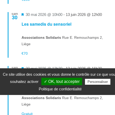
sam
Mis
30 mai 2026 @ 10h00
-
13 juin 2026 @ 12h00
30
en
Les samedis du sensoriel
avant
Associations Solidaris
Rue E. Remouchamps 2,
Liège
€70
sam
Mis
30 mai 2026 @ 13h30
-
13 juin 2026 @ 16h30
30
Ce site utilise des cookies et vous donne le contrôle sur ce que vo
en
Voix en action : Exprimez-vous, impactez le
souhaitez activer
✓ OK, tout accepter
Personnaliser
avant
monde !
Politique de confidentialité
Associations Solidaris
Rue E. Remouchamps 2,
Liège
Gratuit