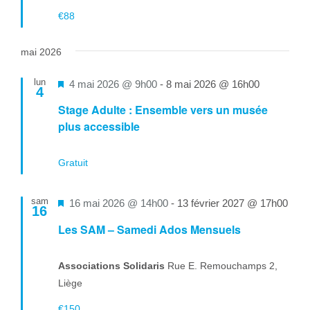
€88
mai 2026
lun
Mis
4 mai 2026 @ 9h00
-
8 mai 2026 @ 16h00
4
en
Stage Adulte : Ensemble vers un musée
avant
plus accessible
Gratuit
sam
Mis
16 mai 2026 @ 14h00
-
13 février 2027 @ 17h00
16
en
Les SAM – Samedi Ados Mensuels
avant
Associations Solidaris
Rue E. Remouchamps 2,
Liège
€150