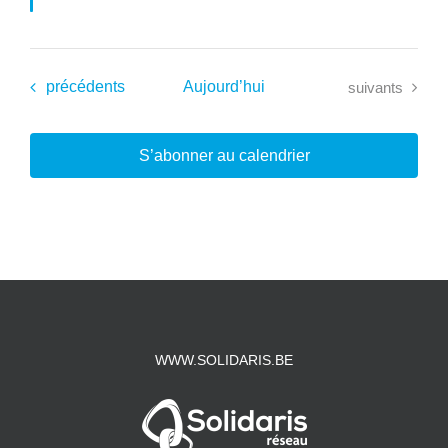
Évènements
Évènements
précédents
Aujourd’hui
suivants
S’abonner au calendrier
WWW.SOLIDARIS.BE