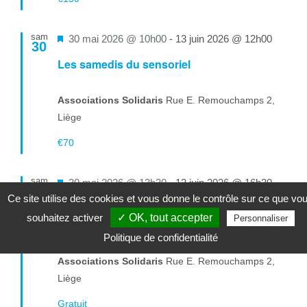
sam
Mis
30 mai 2026 @ 10h00
-
13 juin 2026 @ 12h00
30
en
Les samedis du sensoriel
avant
Associations Solidaris
Rue E. Remouchamps 2,
Liège
€70
sam
Mis
30 mai 2026 @ 13h30
-
13 juin 2026 @ 16h30
30
Ce site utilise des cookies et vous donne le contrôle sur ce que vo
en
Voix en action : Exprimez-vous, impactez le
souhaitez activer
✓ OK, tout accepter
Personnaliser
avant
monde !
Politique de confidentialité
Associations Solidaris
Rue E. Remouchamps 2,
Liège
Gratuit