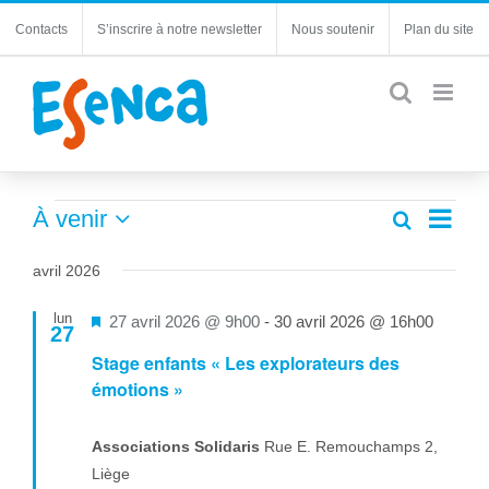
Passer
Contacts
S’inscrire à notre newsletter
Nous soutenir
Plan du site
au
contenu
Évènements
Navi
À venir
Recherche
Recherc
Liste
de
Sélectionnez
et
une
vues
avril 2026
navigatio
date.
Évèn
de
lun
Mis
27 avril 2026 @ 9h00
-
30 avril 2026 @ 16h00
27
vues
en
Stage enfants « Les explorateurs des
Évèneme
avant
émotions »
Associations Solidaris
Rue E. Remouchamps 2,
Liège