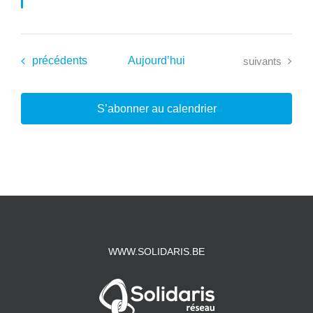
Évènements
Évènements
précédents
Aujourd’hui
suivants
S’abonner au calendrier
WWW.SOLIDARIS.BE