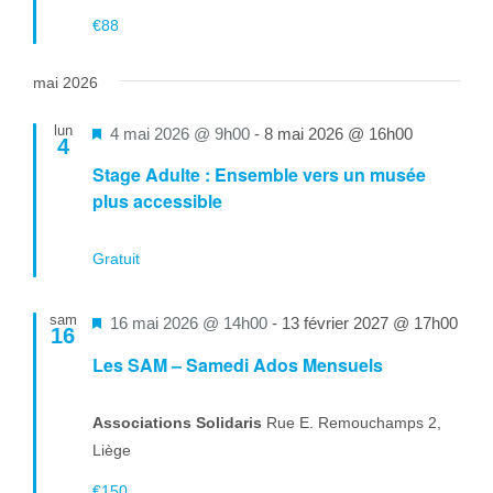
€88
mai 2026
lun
Mis
4 mai 2026 @ 9h00
-
8 mai 2026 @ 16h00
4
en
Stage Adulte : Ensemble vers un musée
avant
plus accessible
Gratuit
sam
Mis
16 mai 2026 @ 14h00
-
13 février 2027 @ 17h00
16
en
Les SAM – Samedi Ados Mensuels
avant
Associations Solidaris
Rue E. Remouchamps 2,
Liège
€150