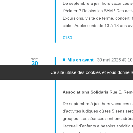
De septembre à juin hors vacances sc
t’éclater ? Rejoins les SAM ! Des acti
Excursions, visite de ferme, concert, 
cible : Adolescents de 13 à 18 ans ave
€150
sam
Mis en avant
30 mai 2026 @ 10
30
Ce site utilise des cookies et vous donne 
Les samedis du sensoriel
Associations Solidaris
Rue E. Rem
De septembre à juin hors vacances sc
d’activités ludiques où tes 5 sens s
groupes. Les séances sont encadrées 
l’accueil d’enfants à besoins spécifiq