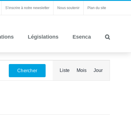
S’inscrire à notre newsletter
Nous soutenir
Plan du site
ations
Législations
Esenca
Navigation
Liste
Mois
Jour
Chercher
de
vues
Évènement