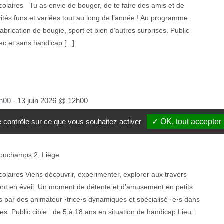
olaires Tu as envie de bouger, de te faire des amis et de
vités funs et variées tout au long de l’année ! Au programme :
fabrication de bougie, sport et bien d’autres surprises. Public
c et sans handicap [...]
h00
-
13 juin 2026 @ 12h00
le contrôle sur ce que vous souhaitez activer
✓ OK, tout accepter
ouchamps 2, Liège
olaires Viens découvrir, expérimenter, explorer aux travers
eront en éveil. Un moment de détente et d’amusement en petits
par des animateur ·trice·s dynamiques et spécialisé ·e·s dans
ues. Public cible : de 5 à 18 ans en situation de handicap Lieu :