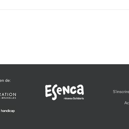
en de:
S’inscrir
Ac