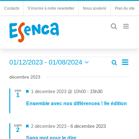
Passer
Contacts
S’inscrire à notre newsletter
Nous soutenir
Plan du site
au
contenu
Évènements
Navi
01/12/2023
 - 
01/08/2024
Recherche
Recherc
Liste
de
Sélectionnez
et
une
vues
décembre 2023
navigatio
date.
Évèn
de
ven
Mis
1 décembre 2023 @ 10h00
-
15h30
1
vues
en
Ensemble avec nos différences ! 9e édition
Évèneme
avant
sam
Mis
2 décembre 2023
-
6 décembre 2023
2
en
Sans mot pour le dire