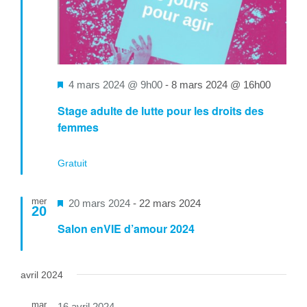
Mis
4 mars 2024 @ 9h00
-
8 mars 2024 @ 16h00
en
Stage adulte de lutte pour les droits des
avant
femmes
Gratuit
mer
Mis
20 mars 2024
-
22 mars 2024
20
en
Salon enVIE d’amour 2024
avant
avril 2024
mar
16 avril 2024