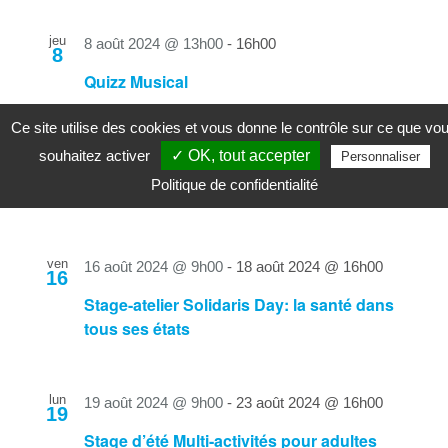
jeu
8 août 2024 @ 13h00
-
16h00
8
Quizz Musical
Ce site utilise des cookies et vous donne le contrôle sur ce que vo
mer
souhaitez activer
✓ OK, tout accepter
14 août 2024 @ 11h00
-
14h00
Personnaliser
14
Politique de confidentialité
Balade gourmande
ven
16 août 2024 @ 9h00
-
18 août 2024 @ 16h00
16
Stage-atelier Solidaris Day: la santé dans
tous ses états
lun
19 août 2024 @ 9h00
-
23 août 2024 @ 16h00
19
Stage d’été Multi-activités pour adultes