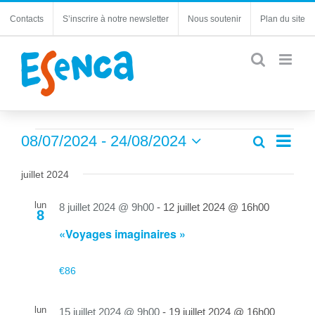
Passer
Contacts
S’inscrire à notre newsletter
Nous soutenir
Plan du site
au
contenu
Évènements
Navi
08/07/2024
 - 
24/08/2024
Recherche
Recherc
Liste
de
Sélectionnez
et
une
vues
juillet 2024
navigatio
date.
Évèn
de
lun
8 juillet 2024 @ 9h00
-
12 juillet 2024 @ 16h00
8
vues
«Voyages imaginaires »
Évèneme
€86
lun
15 juillet 2024 @ 9h00
-
19 juillet 2024 @ 16h00