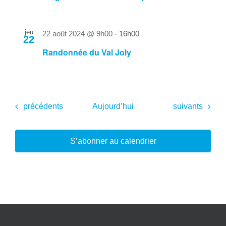
jeu
22 août 2024 @ 9h00
-
16h00
22
Randonnée du Val Joly
Évènements
Évènements
précédents
Aujourd’hui
suivants
S’abonner au calendrier