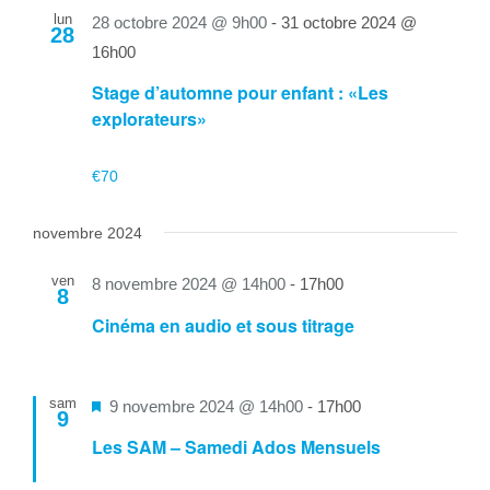
lun
28 octobre 2024 @ 9h00
-
31 octobre 2024 @
28
16h00
Stage d’automne pour enfant : «Les
explorateurs»
€70
novembre 2024
ven
8 novembre 2024 @ 14h00
-
17h00
8
Cinéma en audio et sous titrage
sam
Mis
9 novembre 2024 @ 14h00
-
17h00
9
en
Les SAM – Samedi Ados Mensuels
avant