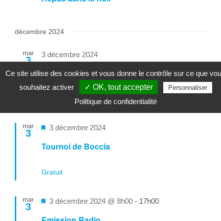
décembre 2024
mar
3 décembre 2024
3
Journée d’échanges
Ce site utilise des cookies et vous donne le contrôle sur ce que vo
souhaitez activer
✓ OK, tout accepter
Personnaliser
Gratuit
Politique de confidentialité
mar
Mis
3 décembre 2024
3
en
Tournoi de Boccia
avant
Gratuit
mar
Mis
3 décembre 2024 @ 8h00
-
17h00
3
en
Emission Radio