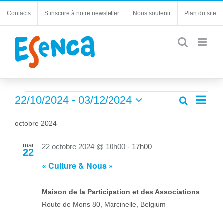
Passer
Contacts
S’inscrire à notre newsletter
Nous soutenir
Plan du site
au
contenu
Évènements
Navi
22/10/2024
 - 
03/12/2024
Recherche
Recherc
Liste
de
Sélectionnez
et
une
vues
octobre 2024
navigatio
date.
Évèn
de
mar
22 octobre 2024 @ 10h00
-
17h00
22
vues
« Culture & Nous »
Évèneme
Maison de la Participation et des Associations
Route de Mons 80, Marcinelle, Belgium