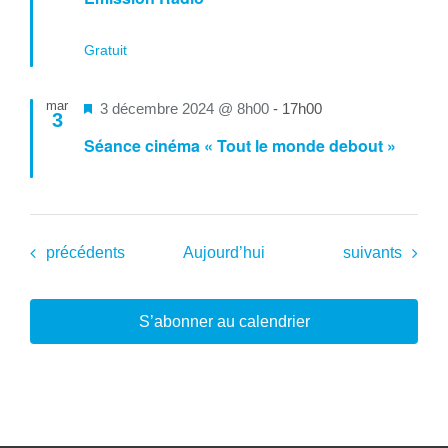
avant
Gratuit
mar
Mis
3 décembre 2024 @ 8h00
-
17h00
3
en
Séance cinéma « Tout le monde debout »
avant
Évènements
Évènements
précédents
Aujourd’hui
suivants
S’abonner au calendrier