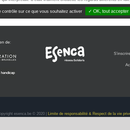
le contrôle sur ce que vous souhaitez activer
✓ OK, tout accepter
en de:
S’inscrir
Ac
opyright esenca.be © 2020 |
Limite de responsabilité & Respect de la vie priv