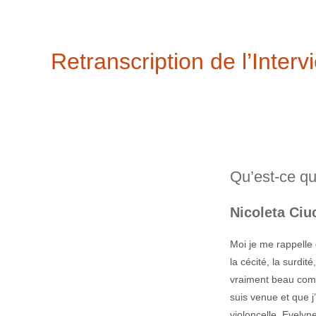
Passer
au
contenu
Retranscription de l’Interv
Qu’est-ce qui
Nicoleta Ciu
Moi je me rappelle
la cécité, la surdit
vraiment beau comme
suis venue et que j’
violoncelle, Evelyne