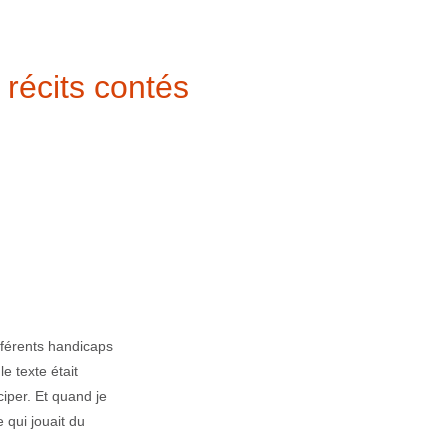
 récits contés
fférents handicaps
le texte était
ciper. Et quand je
e qui jouait du
.