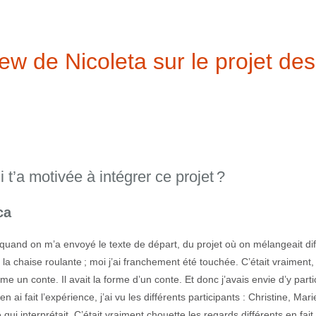
iew de Nicoleta sur le projet des
 t’a motivée à intégrer ce projet ?
ca
 quand on m’a envoyé le texte de départ, du projet où on mélangeait di
é, la chaise roulante ; moi j’ai franchement été touchée. C’était vraiment, 
 un conte. Il avait la forme d’un conte. Et donc j’avais envie d’y parti
en ai fait l’expérience, j’ai vu les différents participants : Christine, Mari
 qui interprétait. C’était vraiment chouette les regards différents en fait