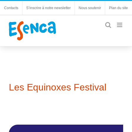
Passer
Contacts
S’inscrire à notre newsletter
Nous soutenir
Plan du site
au
contenu
Les Equinoxes Festival