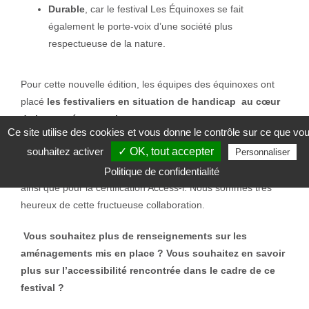
Durable
, car le festival Les Équinoxes se fait
également le porte-voix d’une société plus
respectueuse de la nature.
Pour cette nouvelle édition, les équipes des équinoxes ont
placé
les festivaliers en situation de handicap au cœur
de leurs préoccupations
, mettant tout en œuvre pour
Ce site utilise des cookies et vous donne le contrôle sur ce que vo
proposer une fête confortable et accessible pour tou.te.s.
souhaitez activer
✓ OK, tout accepter
Personnaliser
Esenca et son service Handyaccessible
ont accompagné
le festival tout au long du processus de mise en accessibilité,
Politique de confidentialité
ainsi que pour la certification Access-i. Nous sommes très
heureux de cette fructueuse collaboration.
Vous souhaitez plus de renseignements sur les
aménagements mis en place ? Vous souhaitez en savoir
plus sur l’accessibilité rencontrée dans le cadre de ce
festival ?