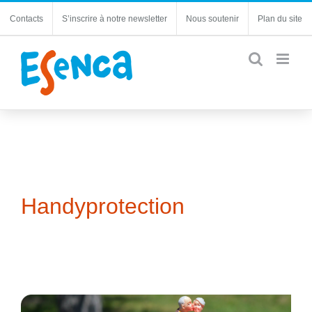
Passer
Contacts
S’inscrire à notre newsletter
Nous soutenir
Plan du site
au
contenu
Handyprotection