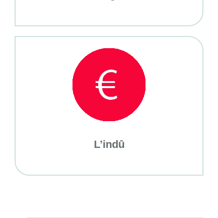
L’indû