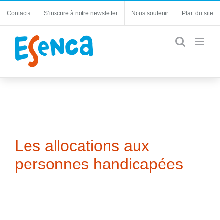
Passer
Contacts
S’inscrire à notre newsletter
Nous soutenir
Plan du site
au
contenu
Les allocations aux
personnes handicapées