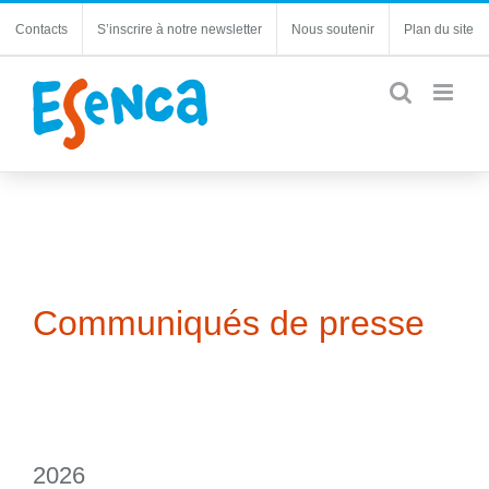
Passer
Contacts
S’inscrire à notre newsletter
Nous soutenir
Plan du site
au
contenu
Communiqués de presse
2026