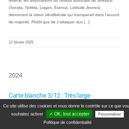
fédéral, les associations du réseau associatif de Solidaris
(Soralia, Sofélia, Liages, Esenca, Latitude Jeunes)
dénoncent la vision ultralibérale qui transparaît dans l’accord
de majorité. Plutôt que de s’attaquer aux [...]
12 février 2025
2024
Carte blanche 3/12 : Très large
mobilisation pour les droits
Ce site utilise des cookies et vous donne le contrôle sur ce que vo
fondamentaux
souhaitez activer
✓ OK, tout accepter
Personnaliser
Politique de confidentialité
À l’occasion du 3 décembre - journée internationale des