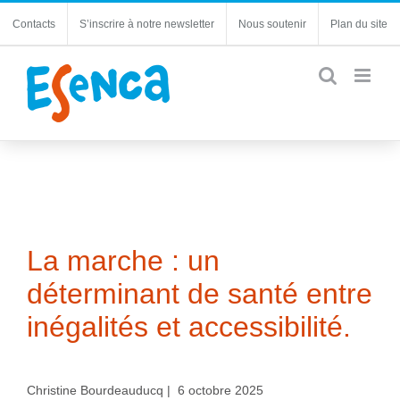
Passer
Contacts
S’inscrire à notre newsletter
Nous soutenir
Plan du site
au
contenu
La marche : un
déterminant de santé entre
inégalités et accessibilité.
Christine Bourdeauducq | 6 octobre 2025