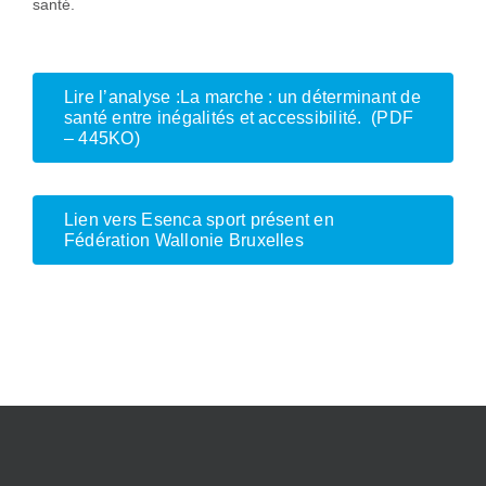
santé.
Lire l’analyse :La marche : un déterminant de
santé entre inégalités et accessibilité. (PDF
– 445KO)
Lien vers Esenca sport présent en
Fédération Wallonie Bruxelles