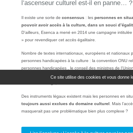
l’ascenseur culturel est-il en panne… ?
Il existe une sorte de
consensus
: les
personnes en situa
pouvoir avoir accès à la culture, dans un souci d’égali
D’ailleurs, Esenca a mené en 2014 une campagne intitulée «
» pour revendiquer cet accès égalitaire.
Nombre de textes internationaux, européens et nationaux p
personnes handicapées à la culture : la convention ONU rel
personnes handicapées , le conseil des ministres de l’Un
l’accès des personnes handicapées aux infrastructures et act
Ce site utilise des cookies et vous donne 
Constitution Belge, etc.
Des instruments légaux existent mais les personnes en sit
toujours aussi exclues du domaine culturel
. Mais l’accè
masquerait pas une problématique bien plus complexe ?