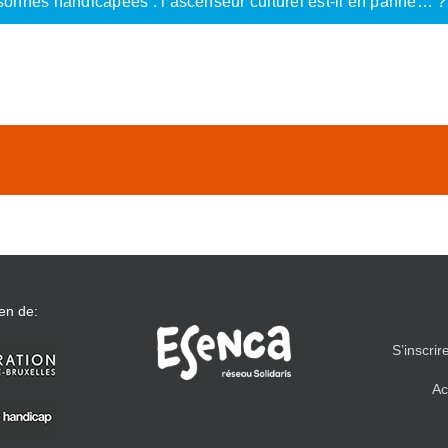
personnes handicapées : l’ascenseur culturel est-il en panne…
en de:
S’inscrir
Ac