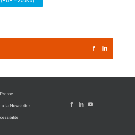
 ? (PDF – 205Kb)
Facebook
LinkedIn
Presse
e à la Newsletter
cessibilité