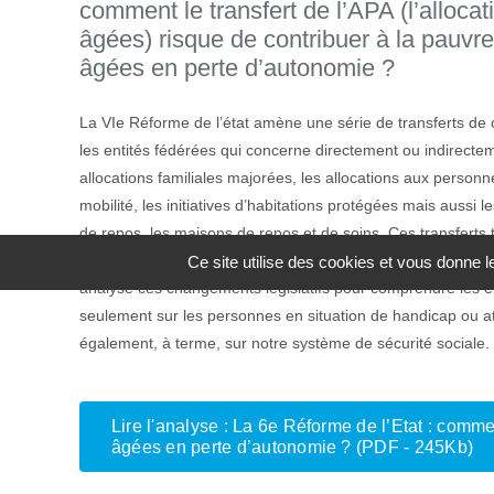
comment le transfert de l’APA (l’alloca
âgées) risque de contribuer à la pauvr
âgées en perte d’autonomie ?
La VIe Réforme de l’état amène une série de transferts de
les entités fédérées qui concerne directement ou indirecteme
allocations familiales majorées, les allocations aux personn
mobilité, les initiatives d’habitations protégées mais aussi l
de repos, les maisons de repos et de soins. Ces transferts 
politiques sociales et les politiques de santé. En tant qu’ac
Ce site utilise des cookies et vous donne 
analyse ces changements législatifs pour comprendre les en
seulement sur les personnes en situation de handicap ou a
également, à terme, sur notre système de sécurité sociale.
Lire l'analyse : La 6e Réforme de l’Etat : comm
âgées en perte d’autonomie ? (PDF - 245Kb)