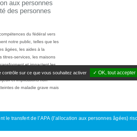
tion aux personnes
eté des personnes
 compétences du fédéral vers
nt notre public, telles que les
es âgées, les aides à la
es titres-services, les maisons
transforment et impactent les
teur social et citoyen, Esenca
le contrôle sur ce que vous souhaitez activer
✓ OK, tout accepter
jeux et implications non
tteintes de maladie grave mais
ent le transfert de l’APA (l’allocation aux personnes âgées) r