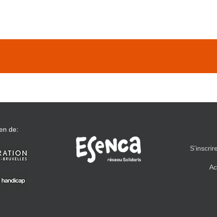
en de:
S’inscrir
Ac