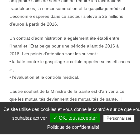
obligatoire soins de santé afin de réduire les facturations
frauduleuses, la surconsommation et le gaspillage médical.
L’économie espérée dans ce secteur s’élève à 25 millions
d’euros à partir de 2016.
Un contrat d’administration a également été établi entre
l’Inami et l’Etat belge pour une période allant de 2016 à
2018. Les points d’attention sont les suivant :
• la lutte contre le gaspillage « cellule appelée soins efficaces
» ;
• l’évaluation et le contrôle médical.
L’autre souhait de la Ministre de la Santé est d’arriver à ce
que les mutualités deviennent des mutualités de santé. Il
s’agit du pacte d’avenir. Car en effet, en réformant le
Ce site utilise des cookies et vous donne le contrôle sur ce que vo
paysage des soins de santé, la Ministre revoit également le
souhaitez activer
✓ OK, tout accepter
Personnaliser
fonctionnement des Mutualités.
Politique de confidentialité