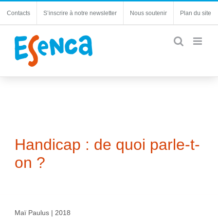
Passer
Contacts
S’inscrire à notre newsletter
Nous soutenir
Plan du site
au
contenu
Handicap : de quoi parle-t-
on ?
Maï Paulus | 2018