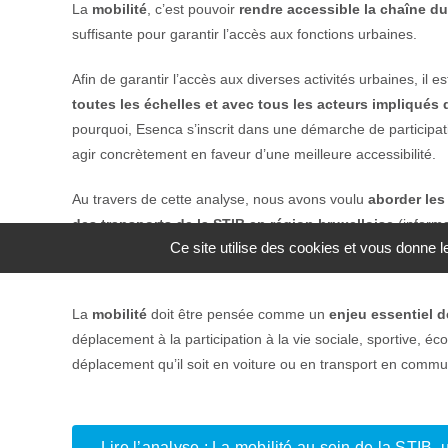
La
mobilité
, c’est pouvoir
rendre accessible la chaîne d
suffisante pour garantir l’accès aux fonctions urbaines.
Afin de garantir l’accès aux diverses activités urbaines, il e
toutes les échelles et avec tous les acteurs impliqués da
pourquoi, Esenca s’inscrit dans une démarche de participat
agir concrètement en faveur d’une meilleure accessibilité.
Au travers de cette analyse, nous avons voulu
aborder les 
des transports de la STIB en région bruxelloise
(informa
Ce site utilise des cookies et vous donne 
personnel et services).
La
mobilité
doit être pensée comme un
enjeu essentiel d
déplacement à la participation à la vie sociale, sportive, é
déplacement qu’il soit en voiture ou en transport en commun
Lire l’analyse : La mobilité au sein de la STIB