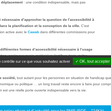
u déplacement
: une condition indispensable, mais pas
st
nécessaire d’approcher la question de l’accessibilité à
ns la planification et la conception de la ville.
C’est
ion active avec le
Cawab
dans différentes commissions pour
différentes formes d’accessibilité nécessaire à l’usage
tion, accès aux quais, matériel roulant/bus, tram, métro,
le contrôle sur ce que vous souhaitez activer
✓ OK, tout accepter
e société,
tout autant pour les personnes en situation de handicap que
conomique ou politique … un long travail reste encore à faire pour compre
 est une réelle porte ouverte indispensable vers la vie.
, un enjeu phare et d’actualité pour les PMR (PDF – 774Kb)