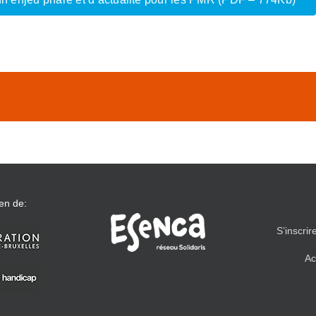
en de:
S’inscrir
Ac