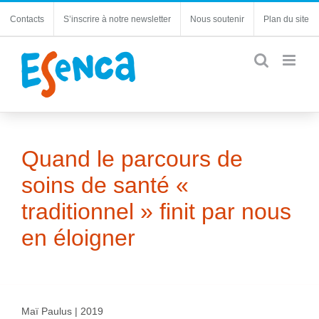
Passer
Contacts
S’inscrire à notre newsletter
Nous soutenir
Plan du site
au
contenu
Quand le parcours de
soins de santé «
traditionnel » finit par nous
en éloigner
Maï Paulus | 2019