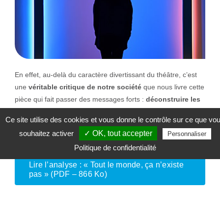
En effet, au-delà du caractère divertissant du théâtre, c’est
une
véritable critique de notre société
que nous livre cette
pièce qui fait passer des messages forts :
déconstruire les
préjugés, lutter contre les idées préconçues et lutter
Ce site utilise des cookies et vous donne le contrôle sur ce que vo
contre la méconnaissance de l’autre
.
souhaitez activer
✓ OK, tout accepter
Personnaliser
Politique de confidentialité
Lire l’analyse : « Tout le monde, ça n’existe
pas » (PDF – 866 Ko)