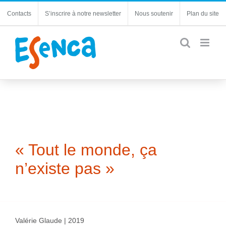
Passer
Contacts
S’inscrire à notre newsletter
Nous soutenir
Plan du site
au
contenu
« Tout le monde, ça
n’existe pas »
Valérie Glaude | 2019