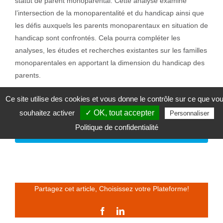
statut de parent monoparental. Cette analyse examine
l’intersection de la monoparentalité et du handicap ainsi que
les défis auxquels les parents monoparentaux en situation de
handicap sont confrontés. Cela pourra compléter les
analyses, les études et recherches existantes sur les familles
monoparentales en apportant la dimension du handicap des
parents.
Ce site utilise des cookies et vous donne le contrôle sur ce que vo
Lire l’analyse : Parents monoparentaux en
souhaitez activer
✓ OK, tout accepter
Personnaliser
situation de handicap : un double défi ?
Politique de confidentialité
(PDF – 382 KO)
Partagez cet article, Choisissez votre Plateforme!
Facebook
LinkedIn