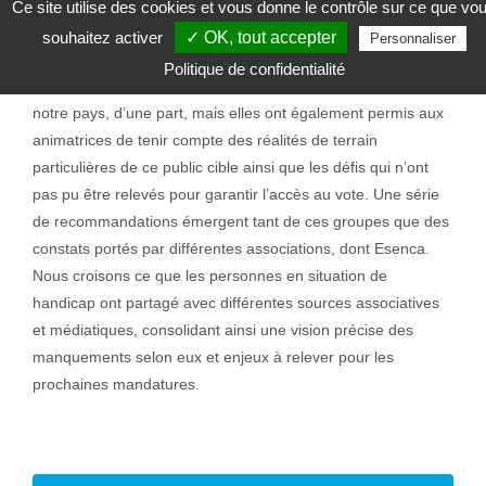
Esenca Liège a donc organisé différentes rencontres
Ce site utilise des cookies et vous donne le contrôle sur ce que vo
spécifiquement pour les personnes en situation de handicap
souhaitez activer
✓ OK, tout accepter
Personnaliser
mental. Ces dernières avaient pour but de les amener à
Politique de confidentialité
comprendre comment s’articule le processus électoral dans
notre pays, d’une part, mais elles ont également permis aux
animatrices de tenir compte des réalités de terrain
particulières de ce public cible ainsi que les défis qui n’ont
pas pu être relevés pour garantir l’accès au vote. Une série
de recommandations émergent tant de ces groupes que des
constats portés par différentes associations, dont Esenca.
Nous croisons ce que les personnes en situation de
handicap ont partagé avec différentes sources associatives
et médiatiques, consolidant ainsi une vision précise des
manquements selon eux et enjeux à relever pour les
prochaines mandatures.