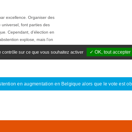
par excellence. Organiser des
e universel, font parties des
ique. Cependant, d’élection en
abstention explose, mais l’on
s votes sont-ils des votes de
le contrôle sur ce que vous souhaitez activer
✓ OK, tout accepter
ision quant au choix? Ou encore
tention en augmentation en Belgique alors que le vote est ob