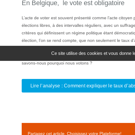
En Belgique, le vote est obligatoire
L’acte de voter est souvent présenté comme l’acte citoyen 
élections libres, à des intervalles réguliers, avec un suffrag
critères qui définissent un régime politique étant démocrat
élection, l’on se rend compte, que non seulement le taux d’
observe aussi un taux record des votes blanc et/ou nuls. Ce
Ce site utilise des cookies et vous donne 
protestation ou sont-ils simplement le résultat d’une indéc
savons-nous pourquoi nous votons ?
Lire l’analyse :
Comment expliquer le taux d’abs
Partagez cet article, Choisissez votre Plateforme!