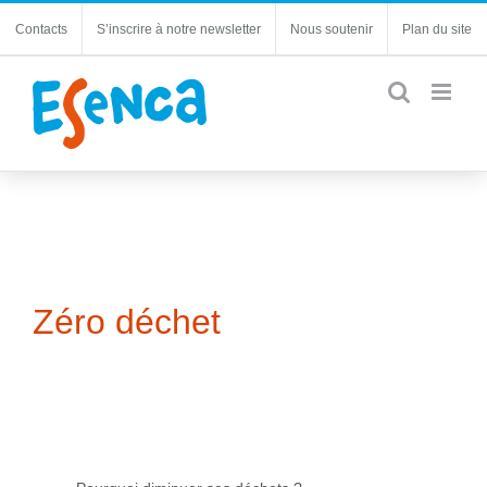
Passer
Contacts
S’inscrire à notre newsletter
Nous soutenir
Plan du site
au
contenu
Zéro déchet