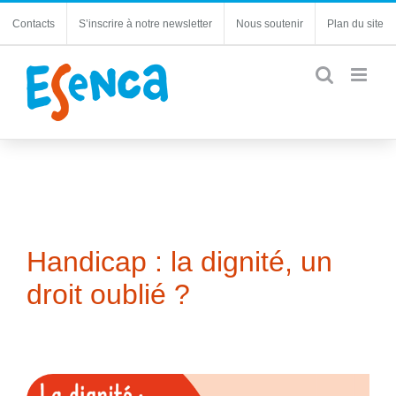
Passer
Contacts
S’inscrire à notre newsletter
Nous soutenir
Plan du site
au
contenu
Handicap : la dignité, un
droit oublié ?