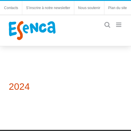
Passer
Contacts
S’inscrire à notre newsletter
Nous soutenir
Plan du site
au
contenu
2024