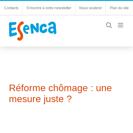
Passer
Contacts
S’inscrire à notre newsletter
Nous soutenir
Plan du site
au
contenu
Réforme chômage : une
mesure juste ?