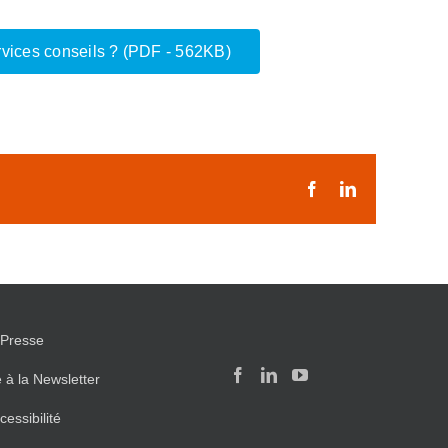
ervices conseils ? (PDF - 562KB)
Facebook
LinkedIn
Presse
e à la Newsletter
cessibilité