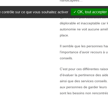
handicapées…
Nous avons été également conf
le contrôle sur ce que vous souhaitez activer
✓ OK, tout accepter
qui n’étaient pas satisfaites du 
déplorable et inacceptable car 
autonomie ne voit aucune amélio
place.
Il semble que les personnes ha
l’importance d’avoir recours à 
conseils.
C’est pour ces différentes rais
d’évaluer la pertinence des aid
ainsi que des services conseils
aux personnes de garder leurs a
sont les besoins non rencontré