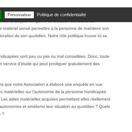
rontés à plusieurs reprises à des personnes handicapées
Politique de confidentialité
Personnaliser
matériel acquis. Ce genre de situation est tout à fait
le matériel sensé permettre à la personne de maintenir son
ration de son quotidien. Notre rôle politique trouve ici sa
ndicapées sont peu ou pas ou mal conseillées. Donc, toute
un service d’étude qui peut prodiguer gratuitement des
ons que notre Association a élaboré une enquête en vue
es matérielles sur l’autonomie de la personne handicapée
. Les aides matérielles acquises permettent elles réellement
utonomies et améliorer leur situation au quotidien ? Quels
s ?