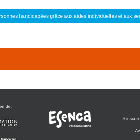
 personnes handicapées grâce aux aides individuelles et aux s
en de:
S’inscrir
Ac