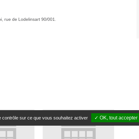
oi, rue de Lodelinsart 90/001.
le contrôle sur ce que vous souhaitez activer
✓ OK, tout accepter