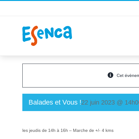
Passer
au
contenu
Cet évènem
Balades et Vous !
22 juin 2023 @ 14h0
les jeudis de 14h à 16h – Marche de +/- 4 kms