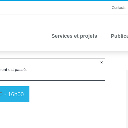
Contacts
Services et projets
Public
×
ent est passé.
0
-
16h00