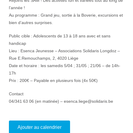
Rejoins les SAM ! Des activités fun et variées tout au long de
l’année !
Au programme : Grand jeu, sortie à la Boverie, excursions et
bien d’autres surprises.
Public cible : Adolescents de 13 à 18 ans avec et sans
handicap
Lieu : Esenca Jeunesse – Associations Solidaris Longdoz –
Rue E.Remouchamps, 2, 4020 Liège
Date et horaire : les samedis 5/04 ; 31/05 ; 21/06 – de 14h-
17h
Prix : 200€ – Payable en plusieurs fois (4x 50€)
Contact
04/341 63 06 (en matinée) – esenca.liege@solidaris.be
Ajouter au calendrier