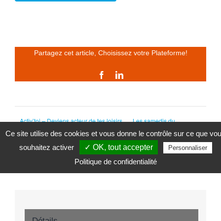
Partagez cet article, Choisissez votre Plateforme!
Facebook
LinkedIn
Activ’toi – Deviens acteur de tes loisirs
Les samedis du
sensoriel
Ce site utilise des cookies et vous donne le contrôle sur ce que vo
souhaitez activer
✓ OK, tout accepter
Personnaliser
Politique de confidentialité
Détails