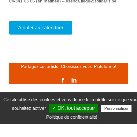
04/341 63 06 (en matinée) – esenca.liege@solidaris.be
Ajouter au calendrier
Partagez cet article, Choisissez votre Plateforme!
Facebook
LinkedIn
Ce site utilise des cookies et vous donne le contrôle sur ce que vo
souhaitez activer
✓ OK, tout accepter
Activ’toi – Deviens acteur de tes
Les SAM – Samedi Ados
Personnaliser
loisirs
Mensuels
Politique de confidentialité