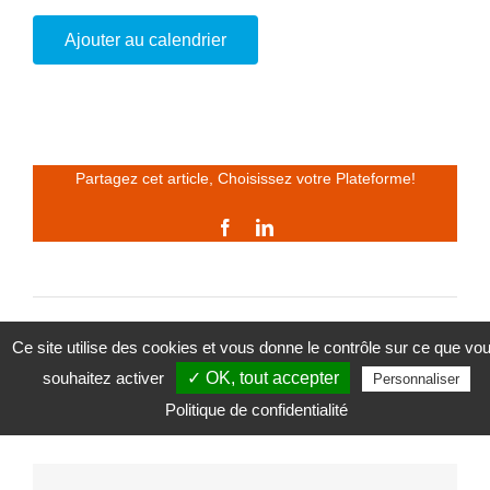
Ajouter au calendrier
Partagez cet article, Choisissez votre Plateforme!
Facebook
LinkedIn
Stage d’été : Face à l’objectif
Confitures façon grand-mère
Ce site utilise des cookies et vous donne le contrôle sur ce que vo
souhaitez activer
✓ OK, tout accepter
Personnaliser
Politique de confidentialité