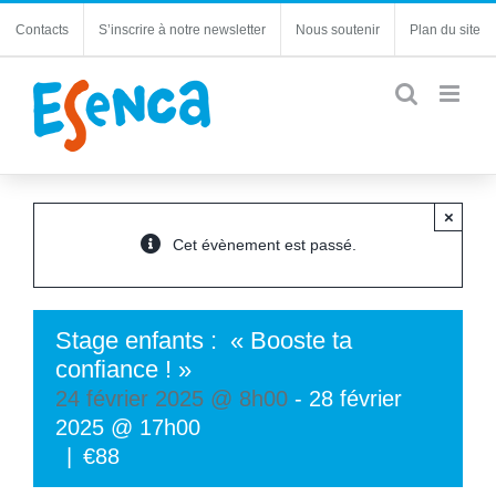
Passer
Contacts
S’inscrire à notre newsletter
Nous soutenir
Plan du site
au
contenu
×
Cet évènement est passé.
Stage enfants : « Booste ta
confiance ! »
24 février 2025 @ 8h00
-
28 février
2025 @ 17h00
|
€88