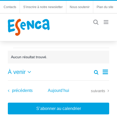
Passer
Contacts
S’inscrire à notre newsletter
Nous soutenir
Plan du site
au
contenu
Évènements
Aucun résultat trouvé.
Notice
Navi
À venir
Recherche
Recherc
Liste
de
Sélectionnez
et
une
vues
navigatio
date.
Évènements
Évènements
précédents
Aujourd’hui
Évèn
suivants
de
vues
Évèneme
S’abonner au calendrier