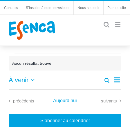
Passer
Contacts
S’inscrire à notre newsletter
Nous soutenir
Plan du site
au
contenu
Évènements
Aucun résultat trouvé.
Notice
Navi
À venir
Recherche
Recherc
Liste
de
Sélectionnez
et
une
vues
navigatio
date.
Évènements
Évènements
Aujourd’hui
Évèn
précédents
suivants
de
vues
Évèneme
S’abonner au calendrier