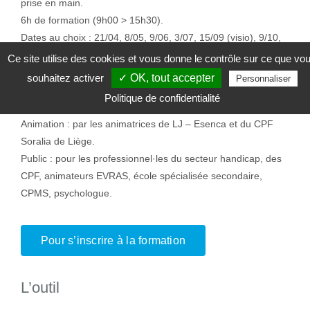
prise en main.
6h de formation (9h00 > 15h30).
Dates au choix : 21/04, 8/05, 9/06, 3/07, 15/09 (visio), 9/10,
17/11, 15/01/27, 16/02/27, 12/03/27 et 6/04/27.
Ce site utilise des cookies et vous donne le contrôle sur ce que vo
Lieu : rue E. Remouchamps, 2 à 4020 Liège.
souhaitez activer
✓ OK, tout accepter
Personnaliser
Groupe de 8 à 10 participants (2 pers./institutions max. par
Politique de confidentialité
formation).
Animation : par les animatrices de LJ – Esenca et du CPF
Soralia de Liège.
Public : pour les professionnel·les du secteur handicap, des
CPF, animateurs EVRAS, école spécialisée secondaire,
CPMS, psychologue.
Pour s’inscrire à la formation
L’outil