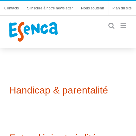
Passer
Contacts
S’inscrire à notre newsletter
Nous soutenir
Plan du site
au
contenu
Handicap & parentalité