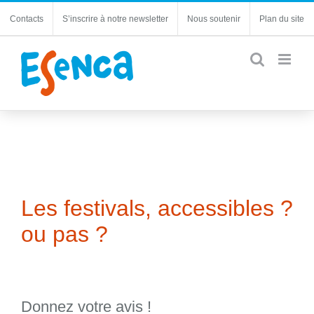
Passer
Contacts
S’inscrire à notre newsletter
Nous soutenir
Plan du site
au
contenu
Les festivals, accessibles ?
ou pas ?
Donnez votre avis !