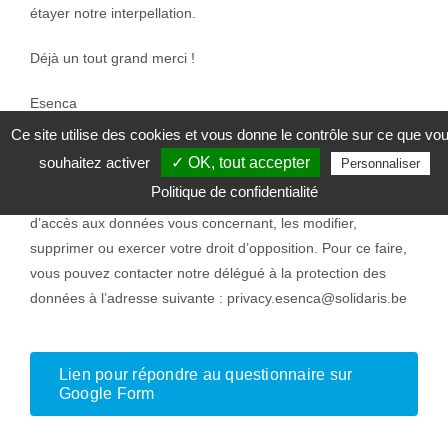
étayer notre interpellation.
Déjà un tout grand merci !
Esenca
Ce site utilise des cookies et vous donne le contrôle sur ce que vo
Vos données sont traitées conformément à la règlementation
souhaitez activer
✓ OK, tout accepter
Personnaliser
en vigueur en matière de protection de données à caractère
Politique de confidentialité
personnel. À tout moment vous pouvez exercer votre droit
d’accès aux données vous concernant, les modifier,
supprimer ou exercer votre droit d’opposition. Pour ce faire,
vous pouvez contacter notre délégué à la protection des
données à l’adresse suivante : privacy.esenca@solidaris.be
Lien pour répondre au questionnaire sur
Google Form