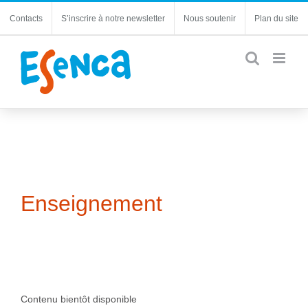
Passer
Contacts
S’inscrire à notre newsletter
Nous soutenir
Plan du site
au
contenu
Enseignement
Contenu bientôt disponible