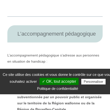
L’accompagnement pédagogique
L’accompagnement pédagogique s’adresse aux personnes
en situation de handicap :
qui suivent des
études
de
niveau universitaire, ou
Ce site utilise des cookies et vous donne le contrôle sur ce que vo
supérieur non universitaire, reconnues par la
souhaitez activer
✓ OK, tout accepter
Personnaliser
Fédération Wallonie- Bruxelle
s,
Politique de confidentialité
qui suivent une
formation pour adultes reconnue ou
subventionnée par un pouvoir public et organisée
sur le territoire de la Région wallonne ou de la
Région de Bruxelles-Capitale.