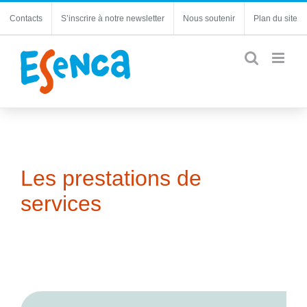
Passer
Contacts
S’inscrire à notre newsletter
Nous soutenir
Plan du site
au
contenu
Les prestations de
services