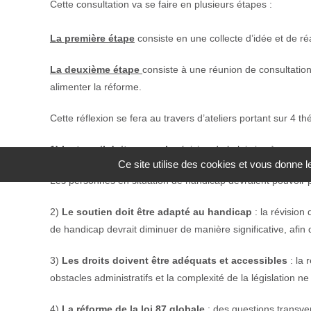
Cette consultation va se faire en plusieurs étapes :
La première étape
consiste en une collecte d’idée et de réa
La deuxième étape
consiste à une réunion de consultation 
alimenter la réforme.
Cette réflexion se fera au travers d’ateliers portant sur 4 t
1) Le travail doit payer : l
a révision de la loi vise à augme
Ce site utilise des cookies et vous donne 
Les personnes en situation de handicap devraient pouvoir p
2)
Le soutien doit être adapté au handicap
: la révision 
de handicap devrait diminuer de manière significative, afin
3)
Les droits doivent être adéquats et accessibles
: la 
obstacles administratifs et la complexité de la législation n
4)
La réforme de la loi 87 globale
: des questions transv