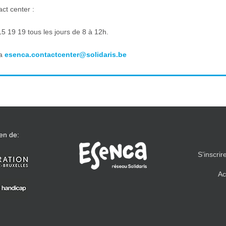
ct center :
5 19 19 tous les jours de 8 à 12h.
ia
esenca.contactcenter@solidaris.be
en de:
S’inscrir
Ac