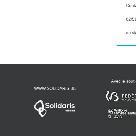
Conta
02/51
ou v
Avec le souti
WWW.SOLIDARIS.BE