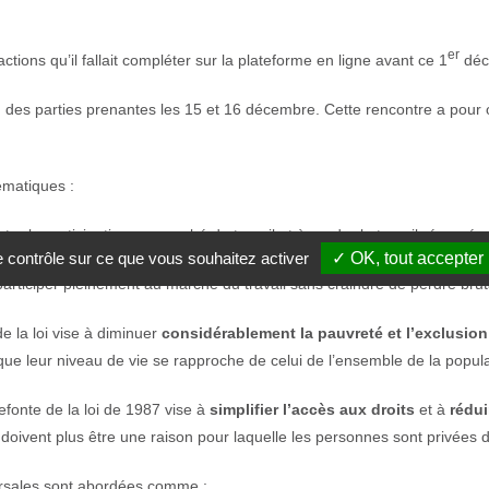
er
ctions qu’il fallait compléter sur la plateforme en ligne avant ce 1
déc
des parties prenantes les 15 et 16 décembre. Cette rencontre a pour obj
hématiques :
nter la participation au marché du travail et à rendre le travail rémunéra
le contrôle sur ce que vous souhaitez activer
✓ OK, tout accepter
articiper pleinement au marché du travail sans craindre de perdre brut
de la loi vise à diminuer
considérablement la pauvreté et l’exclusion
 que leur niveau de vie se rapproche de celui de l’ensemble de la popula
refonte de la loi de 1987 vise à
simplifier l’accès aux droits
et à
rédui
e doivent plus être une raison pour laquelle les personnes sont privées d
ersales sont abordées comme :