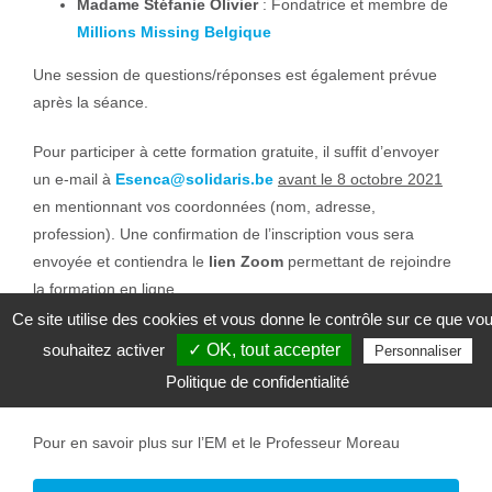
Madame Stéfanie Olivier
: Fondatrice et membre de
Millions Missing Belgique
Une session de questions/réponses est également prévue
après la séance.
Pour participer à cette formation gratuite, il suffit d’envoyer
un e-mail à
Esenca@solidaris.be
avant le 8 octobre 2021
en mentionnant vos coordonnées (nom, adresse,
profession). Une confirmation de l’inscription vous sera
envoyée et contiendra le
lien Zoom
permettant de rejoindre
la formation en ligne.
Ce site utilise des cookies et vous donne le contrôle sur ce que vo
Cette session de formation est destinée à l’ensemble des
souhaitez activer
✓ OK, tout accepter
Personnaliser
professionnel·le·s de la santé
, n’hésitez donc pas à
Politique de confidentialité
diffuser cette invitation auprès de vos collègues.
Pour en savoir plus sur l’EM et le Professeur Moreau