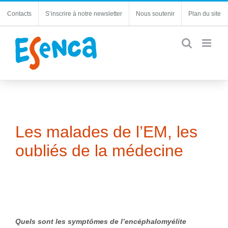
Passer
Contacts
S’inscrire à notre newsletter
Nous soutenir
Plan du site
au
contenu
Les malades de l’EM, les
oubliés de la médecine
Q
uels
sont les symptômes de l’encéphalomyélite