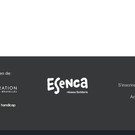
en de:
S’inscrir
Ac