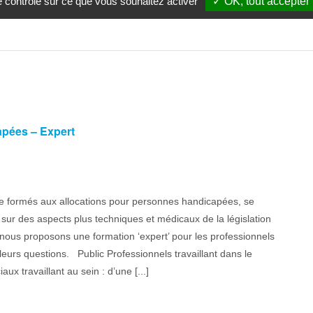
le contrôle sur ce que vous souhaitez activer
✓ OK, tout accepter
apées – Expert
e formés aux allocations pour personnes handicapées, se
sur des aspects plus techniques et médicaux de la législation
 nous proposons une formation ‘expert’ pour les professionnels
eurs questions. Public Professionnels travaillant dans le
x travaillant au sein : d’une [...]