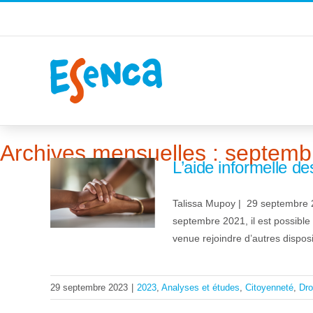
Passer
au
contenu
Accueil
2023
septembre
Archives mensuelles :
septemb
L’aide informelle d
Talissa Mupoy | 29 septembre 2
septembre 2021, il est possible 
venue rejoindre d’autres disposi
29 septembre 2023
|
2023
,
Analyses et études
,
Citoyenneté
,
Dro