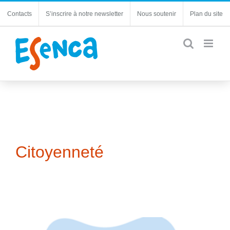
Passer
Contacts
S’inscrire à notre newsletter
Nous soutenir
Plan du site
au
contenu
Citoyenneté