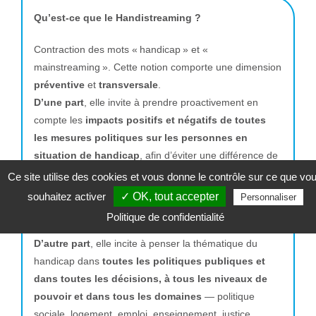
Qu’est-ce que le Handistreaming ?
Contraction des mots « handicap » et «
mainstreaming ». Cette notion comporte une dimension
préventive
et
transversale
.
D’une part
, elle invite à prendre proactivement en
compte les
impacts positifs et négatifs de toutes
les mesures politiques sur les personnes en
situation de handicap
, afin d’éviter une différence de
traitement entre les personnes avec et sans handicap.
Ce site utilise des cookies et vous donne le contrôle sur ce que vo
Penser, dès le départ, aux conséquences sur les
souhaitez activer
✓ OK, tout accepter
Personnaliser
personnes en situation de handicap permet de ne pas
Politique de confidentialité
devoir adapter les mesures par la suite.
D’autre part
, elle incite à penser la thématique du
handicap dans
toutes les politiques publiques et
dans toutes les décisions, à tous les niveaux de
pouvoir et dans tous les domaines
— politique
sociale, logement, emploi, enseignement, justice,