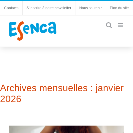
Passer
Contacts
S’inscrire à notre newsletter
Nous soutenir
Plan du site
au
contenu
Archives mensuelles :
janvier
2026