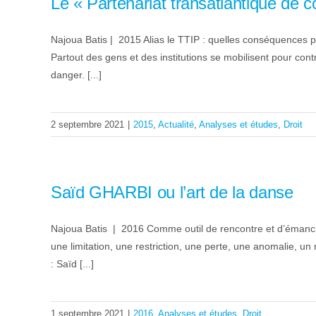
Le « Partenariat transatlantique de 
Najoua Batis | 2015 Alias le TTIP : quelles conséquences po
Partout des gens et des institutions se mobilisent pour con
danger. [...]
2 septembre 2021
|
2015
,
Actualité
,
Analyses et études
,
Droit
Saïd GHARBI ou l’art de la danse
Najoua Batis | 2016 Comme outil de rencontre et d’émanc
une limitation, une restriction, une perte, une anomalie, u
: Saïd [...]
1 septembre 2021
|
2016
,
Analyses et études
,
Droit