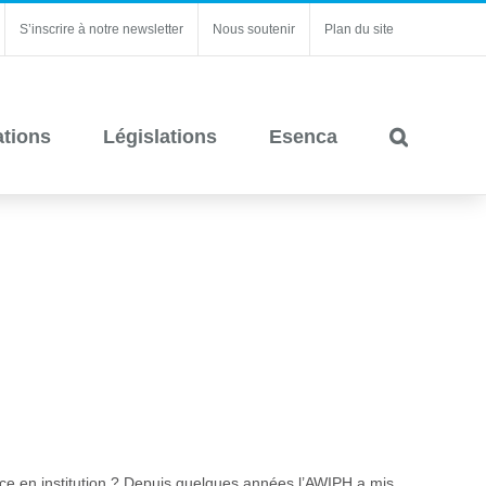
S’inscrire à notre newsletter
Nous soutenir
Plan du site
ations
Législations
Esenca
tance en institution ? Depuis quelques années l’AWIPH a mis