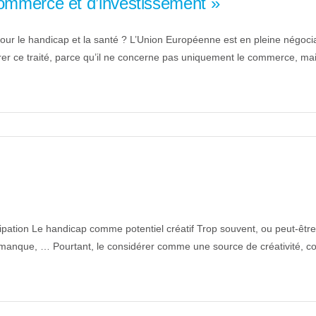
commerce et d’investissement »
ur le handicap et la santé ? L’Union Européenne est en pleine négociat
trer ce traité, parce qu’il ne concerne pas uniquement le commerce, ma
ipation Le handicap comme potentiel créatif Trop souvent, ou peut-ê
n manque, … Pourtant, le considérer comme une source de créativité, co