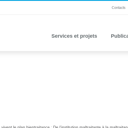
Contacts
Services et projets
Public
vivent le plan bientraitance : De l’institution maltraitante à la maltrai