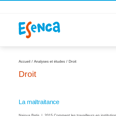
Passer
au
contenu
Accueil
Analyses et études
Droit
Droit
La maltraitance
Najoua Batis | 2015 Comment les travailleurs en institution 