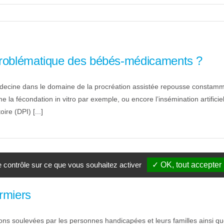
 problématique des bébés-médicaments ?
cine dans le domaine de la procréation assistée repousse constamment
a fécondation in vitro par exemple, ou encore l’insémination artificiel
ire (DPI) [...]
le contrôle sur ce que vous souhaitez activer
✓ OK, tout accepter
irmiers
ns soulevées par les personnes handicapées et leurs familles ainsi qu