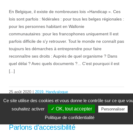
En Belgique, il existe de nombreuses lois »Handicap ». Ces
lois sont parfois : fédérales : pour tous les belges régionales :
pour les personnes habitant en Wallonie
communautaires :pour les francophones uniquement Il est
parfois difficile de s’y retrouver. Tout le monde ne connaît pas
toujours les démarches à entreprendre pour faire
reconnaître ses droits : Auprès de quel organisme ? Dans
quel délai ? Avec quels documents ?... C’est pourquoi il est
[...]
25 août 2020
|
2019
,
Handyalogue
Lire la suite
Ce site utilise des cookies et vous donne le contrôle sur ce que vo
souhaitez activer
✓ OK, tout accepter
Personnaliser
Politique de confidentialité
Parlons d’accessibilité