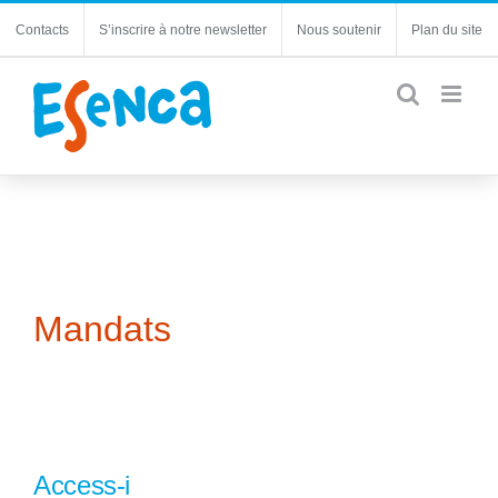
Passer
Contacts
S’inscrire à notre newsletter
Nous soutenir
Plan du site
au
contenu
Mandats
Access-i